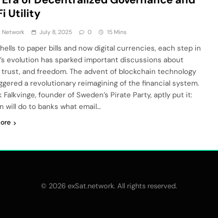
i Utility
t Network
July 8, 2025
0
15 Mins
hells to paper bills and now digital currencies, each step in
s evolution has sparked important discussions about
 trust, and freedom. The advent of blockchain technology
iggered a revolutionary reimagining of the financial system.
 Falkvinge, founder of Sweden’s Pirate Party, aptly put it:
in will do to banks what email…
ore
© 2026 exSat.network. All rights reserved.