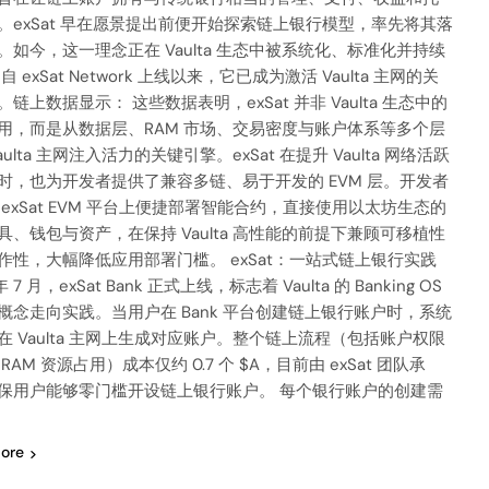
。exSat 早在愿景提出前便开始探索链上银行模型，率先将其落
。如今，这一理念正在 Vaulta 生态中被系统化、标准化并持续
自 exSat Network 上线以来，它已成为激活 Vaulta 主网的关
链上数据显示： 这些数据表明，exSat 并非 Vaulta 生态中的
用，而是从数据层、RAM 市场、交易密度与账户体系等多个层
aulta 主网注入活力的关键引擎。exSat 在提升 Vaulta 网络活跃
时，也为开发者提供了兼容多链、易于开发的 EVM 层。开发者
 exSat EVM 平台上便捷部署智能合约，直接使用以太坊生态的
具、钱包与资产，在保持 Vaulta 高性能的前提下兼顾可移植性
作性，大幅降低应用部署门槛。 exSat：一站式链上银行实践
年 7 月，exSat Bank 正式上线，标志着 Vaulta 的 Banking OS
概念走向实践。当用户在 Bank 平台创建链上银行账户时，系统
在 Vaulta 主网上生成对应账户。整个链上流程（包括账户权限
RAM 资源占用）成本仅约 0.7 个 $A，目前由 exSat 团队承
保用户能够零门槛开设链上银行账户。 每个银行账户的创建需
ore