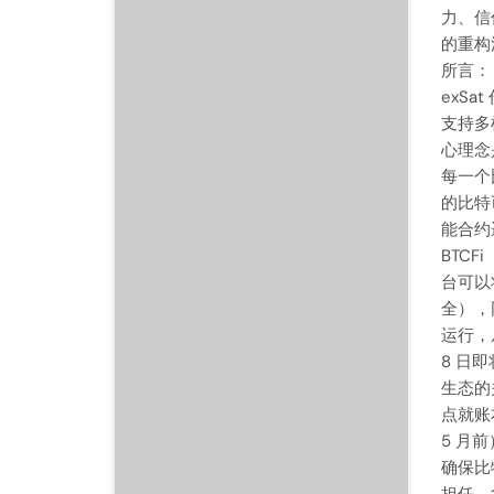
力、信
的重构浪
所言：
exS
支持多
心理念
每一个
的比特
能合约
BTC
台可以
全），
运行，
8 日
生态的
点就账
5 月
确保比