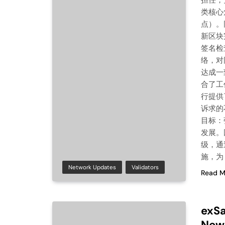
担任，
类核心角
点）。
新区块
签名检
络，对
达成一
合了工
行提供
诉求的
目标：
发展。因
级，通
施，为
Network Updates
Validators
Read M
exSa
New 