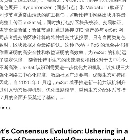
负责提交链上数据）。 换言之，exSat 此前的共识机制围绕两
色展开：Synchronizer（同步节点）和 Validator（验证节
同步节点通常由活跃的矿工担任，监听比特币网络出块并将最
完整上传至 exSat 链，同时执行包括区块头校验、交易验证、
查等全量验证；验证节点则通过质押 BTC 资产参与 exSat 网
同步者提交的区块计算哈希并提交共识投票。只有当两类角色
致时，区块数据才会最终确认。这种 PoW + PoS 的混合共识结
作量证明的高安全性和权益证明的高效率，为 exSat 的初期运
了稳定保障。 随着比特币生态的快速增长和社区对于去中心化
不断高涨，exSat 认识到需要进一步优化共识机制，以实现三大
强化网络去中心化程度、激励社区广泛参与、保障生态可持续
此，自 2025 年 5 月起，exSat 着手推进新一轮共识机制升
过引入动态质押机制、优化激励模型、重构生态分配体系等措
 7 月的全面升级奠定了基础。…
ore
t’s Consensus Evolution: Ushering in a
Era of Decentralized Governance and