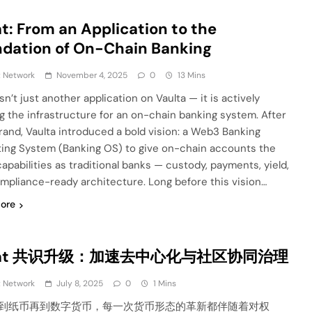
t: From an Application to the
dation of On-Chain Banking
t Network
November 4, 2025
0
13 Mins
sn’t just another application on Vaulta — it is actively
g the infrastructure for an on-chain banking system. After
brand, Vaulta introduced a bold vision: a Web3 Banking
ing System (Banking OS) to give on-chain accounts the
apabilities as traditional banks — custody, payments, yield,
mpliance-ready architecture. Long before this vision…
ore
Sat 共识升级：加速去中心化与社区协同治理
t Network
July 8, 2025
0
1 Mins
到纸币再到数字货币，每一次货币形态的革新都伴随着对权