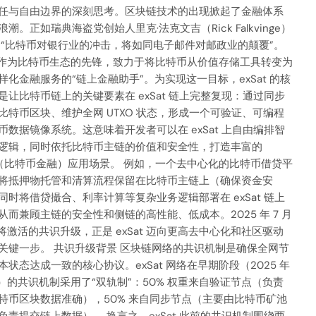
任与自由边界的深刻思考。区块链技术的出现掀起了金融体系
潮。正如瑞典海盗党创始人里克·法克文吉（Rick Falkvinge）
 “比特币对银行业的冲击，将如同电子邮件对邮政业的颠覆”。
at 作为比特币生态的先锋，致力于将比特币从价值存储工具转变为
样化金融服务的“链上金融助手”。为实现这一目标，exSat 的核
是让比特币链上的关键要素在 exSat 链上完整复现：通过同步
比特币区块、维护全网 UTXO 状态，形成一个可验证、可编程
币数据镜像系统。这意味着开发者可以在 exSat 上自由编排智
逻辑，同时依托比特币主链的价值和安全性，打造丰富的
Fi（比特币金融）应用场景。 例如，一个去中心化的比特币借贷平
将抵押物托管和清算流程保留在比特币主链上（确保资金安
同时将借贷撮合、利率计算等复杂业务逻辑部署在 exSat 链上
从而兼顾主链的安全性和侧链的高性能、低成本。2025 年 7 月
即将激活的共识升级，正是 exSat 迈向更高去中心化和社区驱动
关键一步。 共识升级背景 区块链网络的共识机制是确保全网节
本状态达成一致的核心协议。exSat 网络在早期阶段（2025 年
前）的共识机制采用了“双轨制”：50% 权重来自验证节点（负责
特币区块数据准确），50% 来自同步节点（主要由比特币矿池