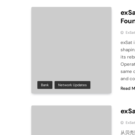
exSa
Foun
ExSa
exSat i
shapin
its re
Operat
same c
and co
Bank
Network Updates
Read M
ex
ExSa
从贝壳