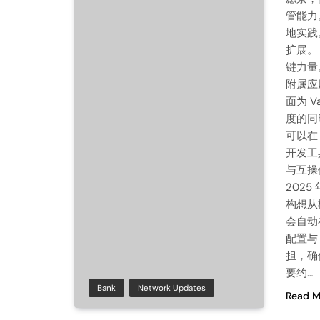
管能力
地实践
扩展。 
键力量。
附属应
面为 V
度的同
可以在
开发工
与互操
2025 
构想从
会自动
配置与 
担，确
要约…
Bank
Network Updates
Read M