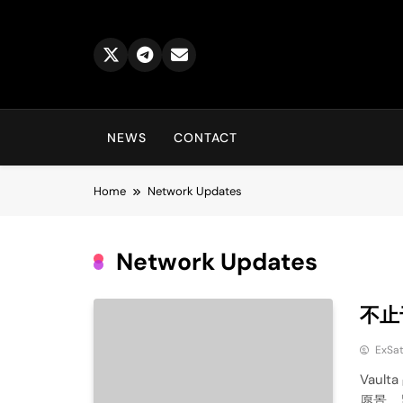
Skip
to
content
NEWS
CONTACT
Home
Network Updates
Network Updates
不止
ExSa
Vaul
愿景，