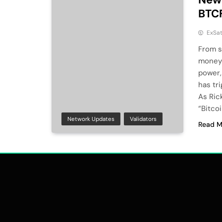
BTCF
ExSa
From s
money’
power,
has tr
As Rick
“Bitco
Network Updates
Validators
Read M