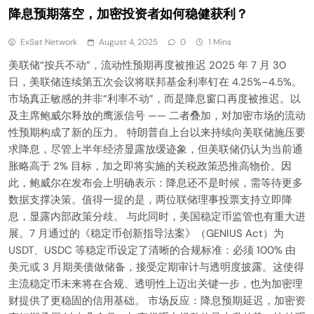
降息预期落空，加密投资者如何稳健获利？
ExSat Network
August 4, 2025
0
1 Mins
美联储“按兵不动”，流动性预期再度被推迟 2025 年 7 月 30
日，美联储连续第五次会议将联邦基金利率钉在 4.25%–4.5%。
市场真正敏感的并非“利率不动”，而是降息窗口再度被推迟。以
及主席鲍威尔释放的鹰派信号 —— 二者叠加，对加密市场的流动
性预期构成了新的压力。 特朗普自上台以来持续向美联储施压要
求降息，尽管上半年经济显露放缓迹象，但美联储仍认为当前通
胀略高于 2% 目标，加之即将实施的关税政策恐推高物价。因
此，鲍威尔在发布会上明确表示：降息还不是时候，需等待更多
数据支撑决策。值得一提的是，两位联储理事投票支持立即降
息，显露内部政策分歧。 与此同时，美国稳定币监管也有重大进
展。7 月通过的《稳定币创新指导法案》（GENIUS Act）为
USDT、USDC 等稳定币设定了清晰的合规标准：必须 100% 由
美元或 3 月期美债做储备，接受定期审计与透明度披露。这使得
主流稳定币未来将在合规、透明性上迈出关键一步，也为加密理
财提供了更稳固的信用基础。 市场反应：降息预期延迟，加密资